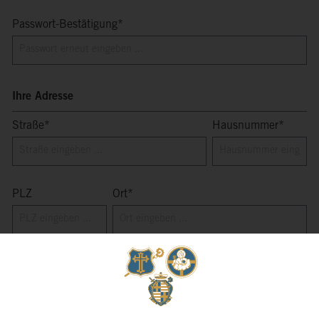
Passwort-Bestätigung*
Ihre Adresse
Straße*
Hausnummer*
PLZ
Ort*
Adresszusatz 1