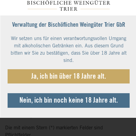
Land*
Verwaltung der Bischöflichen Weingüter Trier GbR
Bundesland
Wir setzen uns für einen verantwortungsvollen Umgang
mit alkoholischen Getränken ein. Aus diesem Grund
bitten wir Sie zu bestätigen, dass Sie über 18 Jahre alt
Telefonnummer
sind.
Ja, ich bin über 18 Jahre alt.
Lieferadresse weicht von Rechnungsadresse ab.
Nein, ich bin noch keine 18 Jahre alt.
Datenschutz
Ich habe die
Datenschutzbestimmungen
zur Kenntnis genommen
und die
AGB
gelesen und bin mit ihnen einverstanden.
Die mit einem Stern (*) markierten Felder sind
Pflichtfelder.