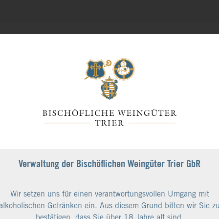
el
Verwaltung der Bischöflichen Weingüter Trier GbR
ungsböden verschiedener Steillagen
Wir setzen uns für einen verantwortungsvollen Umgang mit
alkoholischen Getränken ein. Aus diesem Grund bitten wir Sie z
bestätigen, dass Sie über 18 Jahre alt sind.
methoden, die unsere wertvollen Böden schützen und die Rebstöc