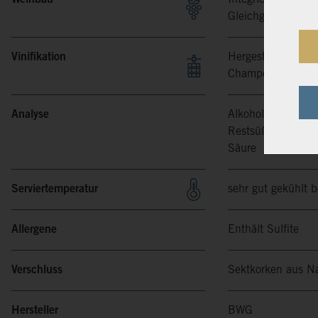
Gleichgewicht zu f
Vinifikation
Hergestellt mit gr
Champenoise).
Analyse
Alkoholgehalt
Restsüße
Säure
Serviertemperatur
sehr gut gekühlt 
Allergene
Enthält Sulfite
Verschluss
Sektkorken aus N
Hersteller
BWG