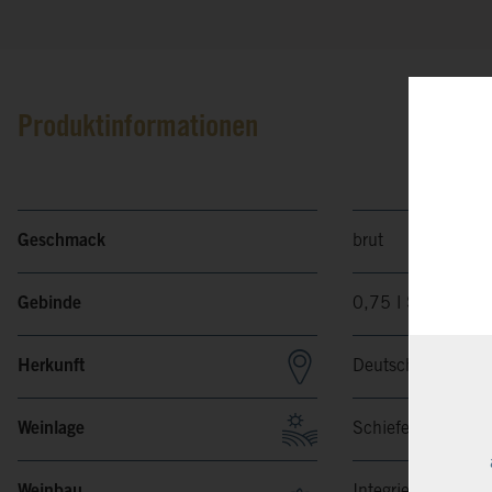
Produktinformationen
Geschmack
brut
Gebinde
0,75 l Sekt
Herkunft
Deutschland, Mos
Weinlage
Schieferverwitter
Weinbau
Integrierte Anbau