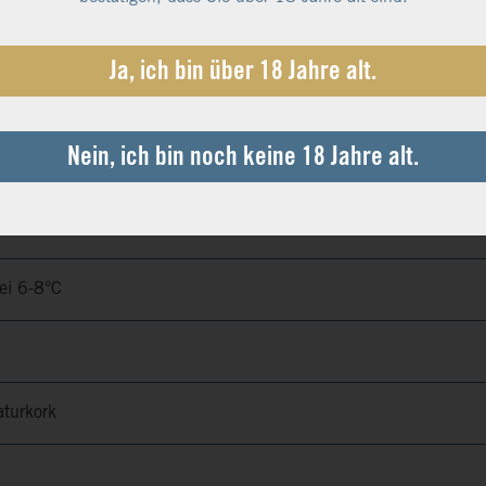
inden und somit Trauben in perfekter physiologischer Reife zu li
Ja, ich bin über 18 Jahre alt.
ößter handwerklicher Sorgfalt im traditionellen Verfahren der kl
Nein, ich bin noch keine 18 Jahre alt.
11,5 %
9,4 g/l
7,0 g/l
bei 6-8°C
aturkork