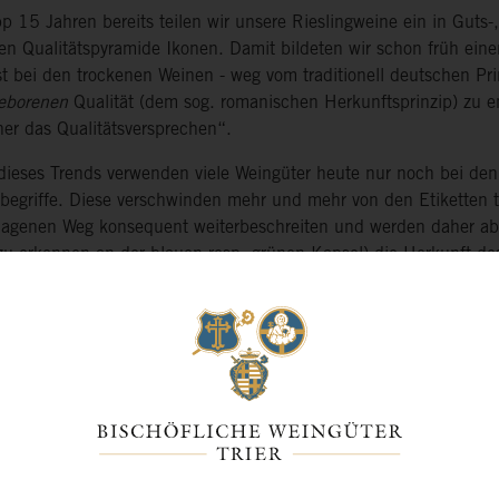
p 15 Jahren bereits teilen wir unsere Rieslingweine ein in Guts
igen Qualitätspyramide Ikonen. Damit bildeten wir schon früh ei
t bei den trockenen Weinen - weg vom traditionell deutschen Pr
eborenen
Qualität (dem sog. romanischen Herkunftsprinzip) zu e
her das Qualitätsversprechen“.
 dieses Trends verwenden viele Weingüter heute nur noch bei den
sbegriffe. Diese verschwinden mehr und mehr von den Etiketten t
lagenen Weg konsequent weiterbeschreiten und werden daher ab
zu erkennen an der blauen resp. grünen Kapsel) die Herkunft des
e
bilden den Einstieg in unser Riesling Sortiment und werden au
weinen
tragen stolz die Namen so weltberühmter Weinorte wie Pi
eßlich aus Weinbergen der jeweiligen Gemeinden.
ere
Lagenweine
stammen aus besonders wertvollen Großen Lagen 
en diesen Zusatz nun auch auf ihrem Etikett.
en Gewächse
sind trocken ausgebaute Spitzenweine, deren Traub