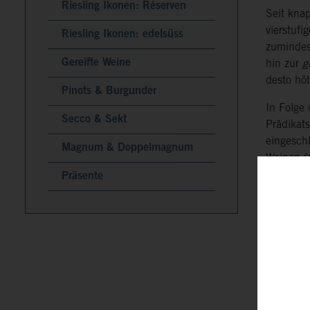
Riesling Ikonen: Réserven
Seit knap
vierstuf
Riesling Ikonen: edelsüss
zumindes
Gereifte Weine
hin zur
g
desto hö
Pinots & Burgunder
In Folge
Secco & Sekt
Prädikat
eingesch
Magnum & Doppelmagnum
Weinen (
Präsente
Gutswein
Die
Orts
ausschli
Alle uns
Lagennam
Die
Groß