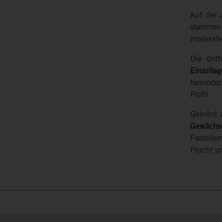
Auf der 
stammen.
moderate
Die dri
Einzella
besonder
Profil.
Gekrönt 
Gewächs
Parzelle
Frucht un