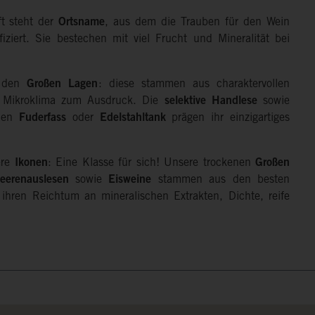
ft steht der
Ortsname
, aus dem die Trauben für den Wein
iziert. Sie bestechen mit viel Frucht und Mineralität bei
s den
Großen Lagen
: diese stammen aus charaktervollen
 Mikroklima zum Ausdruck. Die
selektive Handlese
sowie
llen
Fuderfass
oder
Edelstahltank
prägen ihr einzigartiges
ere
Ikonen
: Eine Klasse für sich! Unsere trockenen
Großen
eerenauslesen
sowie
Eisweine
stammen aus den besten
 ihren Reichtum an mineralischen Extrakten, Dichte, reife