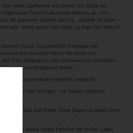
-, Orts- sowie Lagenweine und nennen die Spitze der
nen allgemeinen Trend im deutschen Weinbau ab, sich -
inzip der
gekorenen
Qualität (der sog. „Qualität im Glase“)
ntwickeln. Immer getreu dem Motto „je enger die Herkunft,
 klassisch frucht- und edelsüßen Rieslingen die
rockener und feinherber Weine. Wir wollen den
 dem 23er Jahrgang bei allen trockenen und feinherben
 Weines in den Vordergrund stellen:
s Trauben verschiedener Herkünfte hergestellt.
esport, Kasel oder Wiltingen - die Trauben stammen
an Mosel, Saar und Ruwer. Daher tragen sie neben ihrem
en aus den jeweils besten Parzellen der Großen Lagen