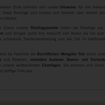
zweiten Stufe befinden sich unsere
Ortsweine
: für ihre Herkun
 Diese Rieslinge sind trocken und feinherb oder restsüß vinif
m Alkohol.
tte Ebene unserer
Rieslingpyramide
bilden die Rieslinge au
gen
und bringen somit ihre Herkunft vom Boden bis hin zum
s schonende Traubenverarbeitung und viel Zeit im traditione
wird die Pyramide der
Bischöflichen Weingüter Trier
durch uns
e
und Réserven,
edelsüßen Auslesen, Beeren- und Trockenb
m unserer weltberühmten
Einzellagen
. Sie zeichnen sich durch
d stoffige Fülle aus.