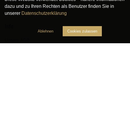
Widerrufsbelehrung
dazu und zu Ihren Rechten als Benutzer finden Sie in
EU Streitbeilegungsplattform ODR
unserer
Datenschutzerklärung
Info
Ablehnen
Cookies zulassen
Unsere AGB
Impressum
Datenschutzerklärung
Weinlisten
Neuer Online-Shop
Empfehlen Sie uns weiter
Newsletter
Zahlungsarten