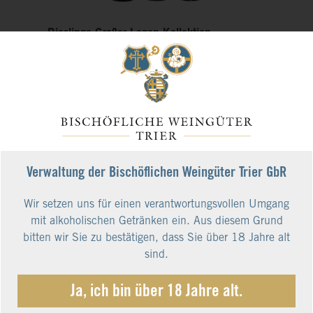
Rieslinge Großer Lagen Kollektion
Auswahlpaket 6 x 1 Fl.
Art.Nr.: GP035
Dort, wo die Schieferhänge immer steiler werden,
gedeihen die Trauben für unsere Lagenweine. In
diesen legendären Einzellagen kommt man mit
Maschinen nicht weit. Entsprechend hart ist die
Arbeit im Weinberg. Jede der vollreifen Trauben
Verwaltung der Bischöflichen Weingüter Trier GbR
wird handgelesen. Der Lohn der Mühen sind
langlebige Rieslinge, die die Komplexität großer
109,70 €
Wir setzen uns für einen verantwortungsvollen Umgang
Einzellagen von Mosel, Saar und Ruwer
98,00 €*
facettenreich zum Vorschein bringen.
mit alkoholischen Getränken ein. Aus diesem Grund
21,78 € pro Liter
bitten wir Sie zu bestätigen, dass Sie über 18 Jahre alt
inkl. 19% MwSt.
sind.
kostenloser Versand
Ja, ich bin über 18 Jahre alt.