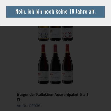
Nein, ich bin noch keine 18 Jahre alt.
Burgunder Kollektion Auswahlpaket 6 x 1
Fl.
Art.Nr.: GP036