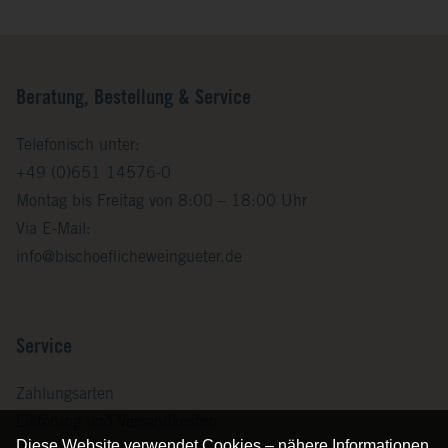
Beratung, Bestellung & Service
Telefonisch unter:
+49 (0)651 14576-0
Montag bis Freitag von 8:00 – 18:00 Uhr
Via E-Mail:
info@bischoeflicheweingueter.de
Service
Zahlungsarten
Lieferung und Versandkosten
Diese Website verwendet Cookies – nähere Informationen