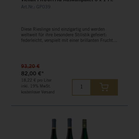
Vielfalt FRUCHTIG Auswahlpaket 6 x 1 Fl.
Art.Nr.: GP039
Diese Rieslinge sind einzigartig und werden
weltweit für ihre besondere Stilistik gefeiert:
federleicht, verspielt mit einer brillanten Frucht.
Jung begeistern sie uns durch ihre lebendige
Frische und gereift entfalten sie ein wahres
Feuerwerk an Frucht und Mineralität.
93,20 €
82,00 €*
18,22 € pro Liter
inkl. 19% MwSt.
kostenloser Versand