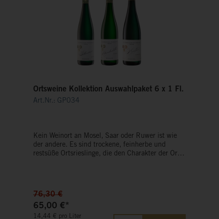
Ortsweine Kollektion Auswahlpaket 6 x 1 Fl.
Art.Nr.: GP034
Kein Weinort an Mosel, Saar oder Ruwer ist wie
der andere. Es sind trockene, feinherbe und
restsüße Ortsrieslinge, die den Charakter der Orte
vom Boden bis zum Mikroklima – nuanciert zum
Ausdruck bringen. Möglich wird dies durch
liebevolle, gewissenhafte Handarbeit. So
entstehen harmonische, elegante Rieslinge, in
76,30 €
denen sich der jeweilige Weinort finessenreich
65,00 €*
widerspiegelt.
14,44 € pro Liter