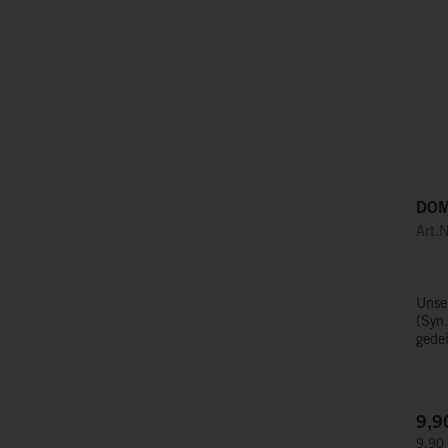
Art.
Unse
(Syn.:
gedei
Sorte
Gege
der S
beso
9,9
einzi
9,90 