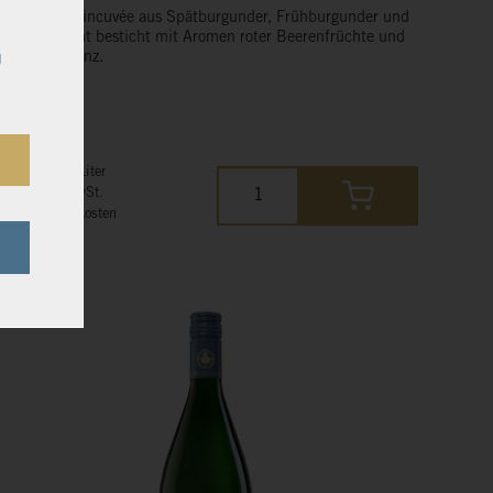
Diese Rotweincuvée aus Spätburgunder, Frühburgunder und
Saint Laurent besticht mit Aromen roter Beerenfrüchte und
herber Eleganz.
u
12,00 €*
16,00 € pro Liter
inkl. 19% MwSt.
zzgl. Versandkosten