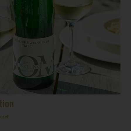
tion
osel!