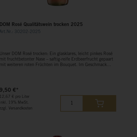
DOM Rosé Qualitätswein trocken 2025
Art.Nr.: 30202-2025
Unser DOM Rosé trocken: Ein glasklares, leicht pinkes Rosé
mit fruchtbetonter Nase – saftig-reife Erdbeerfrucht gepaart
mit weiteren roten Früchten im Bouquet. Im Geschmack
frische Burgunderfrucht mit saftiger Art und feiner,
schiefriger Mineralik im Abgang.
9,50 €*
12,67 € pro Liter
inkl. 19% MwSt.
zzgl. Versandkosten