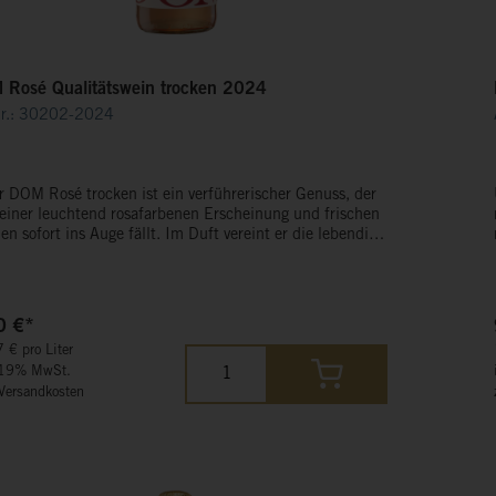
Rosé Qualitätswein trocken 2024
Nr.: 30202-2024
st ein verführerischer Genuss, der
seiner leuchtend rosafarbenen Erscheinung und frischen
n sofort ins Auge fällt. Im Duft vereint er die lebendige
he von sommerlichen Beeren mit einer feinen, floralen
 Am Gaumen zeigt er sich leicht, spritzig und wunderbar
onisch, mit einer feinen Fruchtsüße und einer
ischenden Säure.
0 €*
 € pro Liter
 19% MwSt.
 Versandkosten