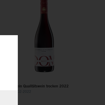
DOM Rotwein Qualitätswein trocken 2022
Art.Nr.: 34202-2022