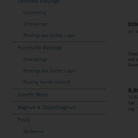
Feinherbe Rieslinge
Gutsriesling
Ortsrieslinge
DOM 
Art.
Rieslinge aus Großen Lagen
Fruchtsüße Rieslinge
Unser DOM Rosé trocken i
Ortsrieslinge
mit 
Arome
Frisc
Rieslinge aus Großen Lagen
Note.
harm
Riesling Ikonen: edelsüß
erfr
8,9
Gereifte Weine
11,87
inkl.
Magnum & Doppelmagnum
zzgl.
Pinots
Weißweine