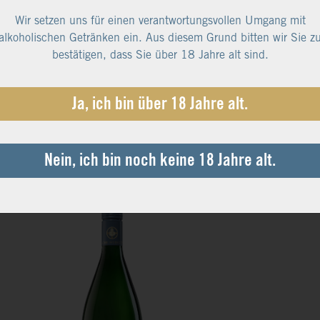
unseren DOM Rosé Sekt verwenden wir ausgewählte
Wir setzen uns für einen verantwortungsvollen Umgang mit
 der roten Burgundersorten. Dieser Traum in Zartrosa
aubert durch sein fruchtiges Zusammenspiel aus
alkoholischen Getränken ein. Aus diesem Grund bitten wir Sie z
enden Johannisbeeren und Himbeeren, tanzt delikat auf
bestätigen, dass Sie über 18 Jahre alt sind.
unge und entfaltet mit jedem Schluck sein rassiges
erament.
90 €*
Ja, ich bin über 18 Jahre alt.
 € pro Liter
 19% MwSt.
 Versandkosten
Nein, ich bin noch keine 18 Jahre alt.