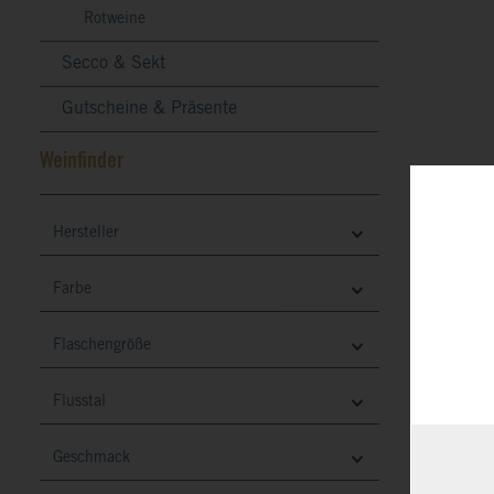
Rotweine
Secco & Sekt
Gutscheine & Präsente
Weinfinder
Hersteller
Farbe
Flaschengröße
Flusstal
DOM 
Art.
Geschmack