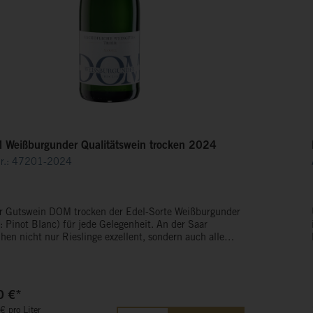
DOM Weißburgunder Qualitätswein trocken 2024
Nr.: 47201-2024
r Gutswein DOM trocken der Edel-Sorte Weißburgunder
 Pinot Blanc) für jede Gelegenheit. An der Saar
hen nicht nur Rieslinge exzellent, sondern auch alle
n der Burgunderfamilie: Die Rebsorten-Typizität ist, im
nsatz zu den allermeisten anderen Anbaugebieten, an
aar durch unseren Schiefer geprägt. Das verleiht die
ndere Note und macht unseren DOM Weißburgunder
0 €*
gartig: aromatisch, finessenreich, elegant, balanciert.
€ pro Liter