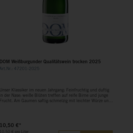
DOM Weißburgunder Qualitätswein trocken 2025
Art.Nr.: 47201-2025
Unser Klassiker im neuen Jahrgang: Feinfruchtig und duftig
in der Nase: weiße Blüten treffen auf reife Birne und junge
Frucht. Am Gaumen saftig-schmelzig mit leichter Würze und
sanfter Cremigkeit. Frisch und lebendig, mit schön
eingebundener Säure und zartem Schmelz im Abgang.
10,50 €*
10,50 € pro Liter