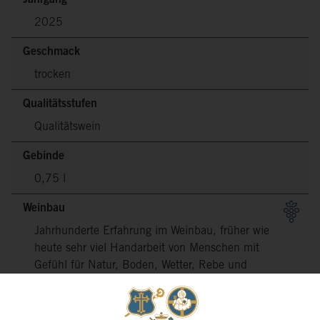
2025
Geschmack
trocken
Qualitätsstufen
Qualitätswein
Gebinde
0,75 l
Weinbau
Jahrhunderte Erfahrung im Weinbau, früher wie
heute sehr viel Handarbeit von Menschen mit
Gefühl für Natur, Boden, Wetter, Rebe und
Riesling. Das Ergebnis: Erstklassige Weine mit
Qualität und Stil!