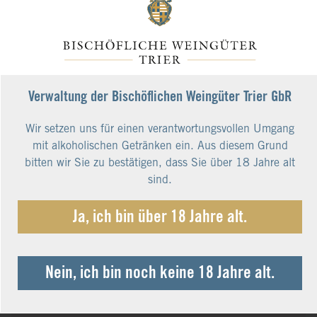
Vinifikation
Schonender Ausbau im Edelstahltank bei
kontrollierter Gär- und Lagertemperatur, sowie
einmalige schonende Filtration vor der Abfüllung.
Analyse
Verwaltung der Bischöflichen Weingüter Trier GbR
Alkoholgehalt
11,5 %
Wir setzen uns für einen verantwortungsvollen Umgang
Restsüße
4,3 g/l
mit alkoholischen Getränken ein. Aus diesem Grund
Säure
5,5 g/l
bitten wir Sie zu bestätigen, dass Sie über 18 Jahre alt
Zutaten
sind.
Nährwertangaben
Ja, ich bin über 18 Jahre alt.
Serviertemperatur
gut gekühlt bei 8-10°C
Nein, ich bin noch keine 18 Jahre alt.
Allergene
Enthält Sulfite