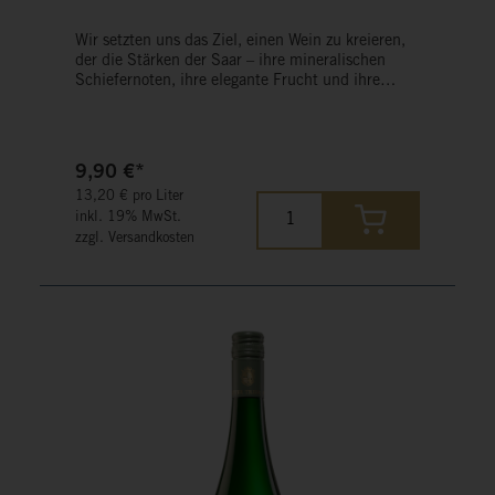
Wir setzten uns das Ziel, einen Wein zu kreieren,
der die Stärken der Saar – ihre mineralischen
Schiefernoten, ihre elegante Frucht und ihre
Lebendigkeit – harmonisch zum Ausdruck bringt.
Und es sollte ein Wein sein, der die Balance hält
zwischen salziger Frische, dezenter Restsüße und
saftiger Säure.
9,90 €*
13,20 € pro Liter
inkl. 19% MwSt.
zzgl. Versandkosten