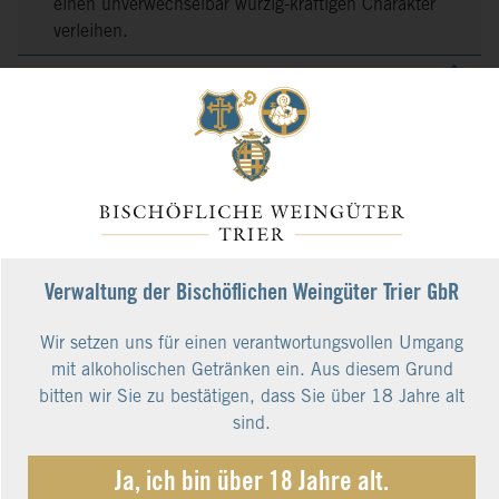
einen unverwechselbar würzig-kräftigen Charakter
verleihen.
Weinbau
Jahrhunderte Erfahrung im Weinbau, früher wie
heute sehr viel Handarbeit von Menschen mit
Gefühl für Natur, Boden, Wetter, Rebe und
Riesling. Das Ergebnis: Erstklassige Weine mit
Qualität und Stil!
Vinifikation
Verwaltung der Bischöflichen Weingüter Trier GbR
Schonender Ausbau im Edelstahltank bei
kontrollierter kühler Gär- und Lagertemperatur
Wir setzen uns für einen verantwortungsvollen Umgang
sowie einmalige schonende Filtration vor der
mit alkoholischen Getränken ein. Aus diesem Grund
Abfüllung.
bitten wir Sie zu bestätigen, dass Sie über 18 Jahre alt
sind.
Analyse
Alkoholgehalt
11,5 %
Ja, ich bin über 18 Jahre alt.
Restsüße
7,7 g/l