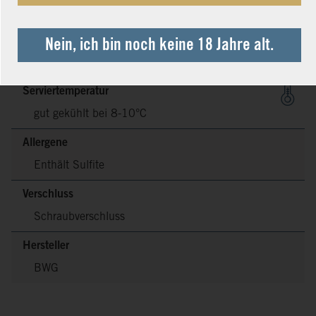
Säure
7,8 g/l
Zutaten
Nein, ich bin noch keine 18 Jahre alt.
Nährwertangaben
Serviertemperatur
gut gekühlt bei 8-10°C
Allergene
Enthält Sulfite
Verschluss
Schraubverschluss
Hersteller
BWG