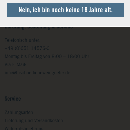
Nein, ich bin noch keine 18 Jahre alt.
Beratung, Bestellung & Service
Telefonisch unter:
+49 (0)651 14576-0
Montag bis Freitag von 8:00 – 18:00 Uhr
Via E-Mail:
info@bischoeflicheweingueter.de
Service
Zahlungsarten
Lieferung und Versandkosten
Widerrufsbelehrung