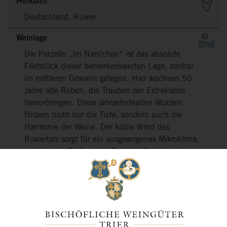
Herkunft
Deutschland, Ruwer
Weinlage
Die Parzelle „Im Nies’chen“ ist das absolute
Filetstück dieser bemerkenswerten Lage, zentral
im mittleren Gewann gelegen. Hier wachsen 50
Jahre alte Reben, die Trauben der Extraklasse
hervorbringen. Diese jahrzehntealten Wurzeln
fördern nicht nur die Tiefe, sondern auch die
Harmonie der Weine. Der kühle Wind des
Ruwertals sorgt für ein ausgewogenes Mikroklima,
welches die Reifung der Trauben fördert und
zugleich deren hohe Qualität bewahrt.Die
speziellen Bedingungen in „Im Nies’chen“
erlauben es uns, Weine mit charakterlicher Tiefe
und feiner Komplexität zu erzeugen. Durch eine
gezielte Ertragsbegrenzung und eine sorgfältige
selektive Handlese garantieren wir, dass nur die