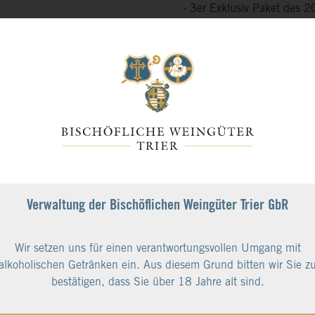
- 3er Exklusiv Paket des 2
Ihrer Rebe (Lieferung Her
- 10% Nachlass auf unser
* Die angebotenen Konditio
Der Rabatt ist nicht mit a
Sortimente, Präsente, Wei
ausgeschlossen.
139,00 €
inkl. 19% MwSt.
Verwaltung der Bischöflichen Weingüter Trier GbR
zzgl. Versandkosten
Sofort verfügbar, Lieferz
Wir setzen uns für einen verantwortungsvollen Umgang mit
alkoholischen Getränken ein. Aus diesem Grund bitten wir Sie z
-
+
bestätigen, dass Sie über 18 Jahre alt sind.