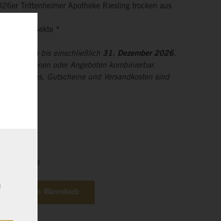
026er Trittenheimer Apotheke Riesling trocken aus
bst 2027)
e Weine & Sekte *
nen gelten bis einschließlich
31. Dezember 2026
.
nderen Aktionen oder Angeboten kombinierbar.
n-Accessoires, Gutscheine und Versandkosten sind
eit 3-5 Tage
u
In den Warenkorb