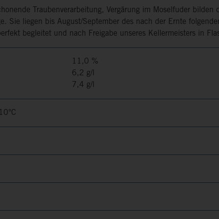
schonende Traubenverarbeitung, Vergärung im Moselfuder bilden di
nge. Sie liegen bis August/September des nach der Ernte folgend
erfekt begleitet und nach Freigabe unseres Kellermeisters in Fla
11,0 %
6,2 g/l
7,4 g/l
-10°C