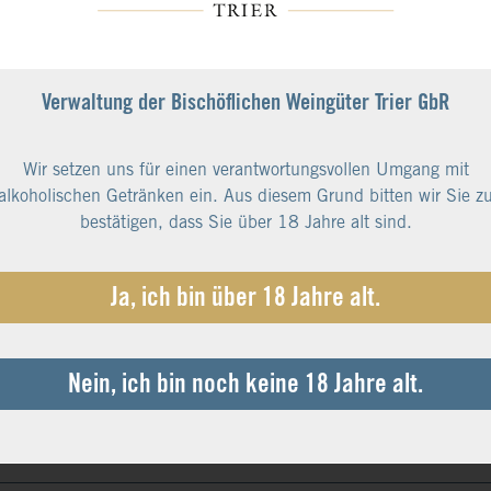
Verwaltung der Bischöflichen Weingüter Trier GbR
Wir setzen uns für einen verantwortungsvollen Umgang mit
alkoholischen Getränken ein. Aus diesem Grund bitten wir Sie z
r
bestätigen, dass Sie über 18 Jahre alt sind.
n Cru-Lagen in einem Nebental der Saar: Stark verwitterter grauer
Ja, ich bin über 18 Jahre alt.
hr windoffen und etwas kühler als die Cru-Lagen unmittelbar am 
nd edel mit tollem Reifepotential. Qualitäten: Vom tänzelnden Ka
se ist alles möglich.
Nein, ich bin noch keine 18 Jahre alt.
hrung im Weinbau, früher wie heute sehr viel Handarbeit von Me
e und Riesling. Das Ergebnis: Erstklassige Weine mit Qualität u