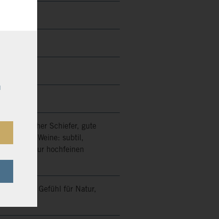
u
 bis rötlicher Schiefer, gute
Fluss. Die Weine: subtil,
binett bis zur hochfeinen
nschen mit Gefühl für Natur,
nd Stil!