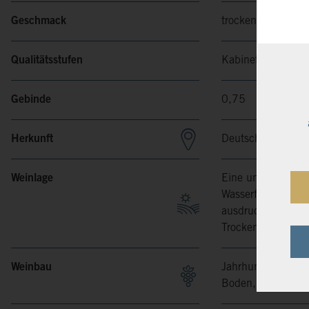
Geschmack
trocken
Qualitätsstufen
Kabinett
Gebinde
0,75
Herkunft
Deutschland, Saa
Weinlage
Eine unserer beste
Wasserführung, se
ausdrucksstark, u
Trockenbeerenausle
Weinbau
Jahrhunderte Erfa
Boden, Wetter, Reb