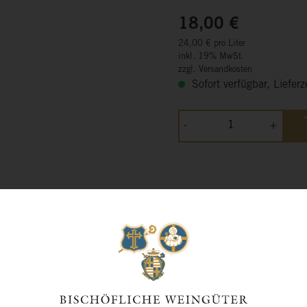
18,00 €
24,00 € pro Liter
inkl. 19% MwSt.
zzgl. Versandkosten
Sofort verfügbar, Lieferz
-
+