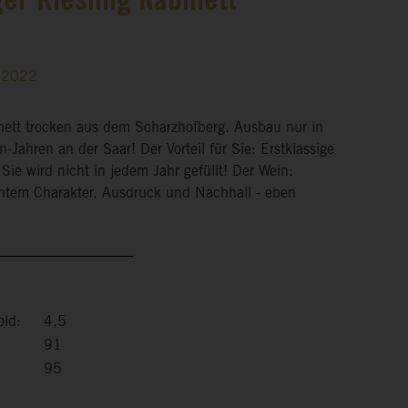
er Riesling Kabinett
2-2022
inett trocken aus dem Scharzhofberg. Ausbau nur in
n-Jahren an der Saar! Der Vorteil für Sie: Erstklassige
 Sie wird nicht in jedem Jahr gefüllt! Der Wein:
antem Charakter, Ausdruck und Nachhall - eben
old:
4,5
91
95