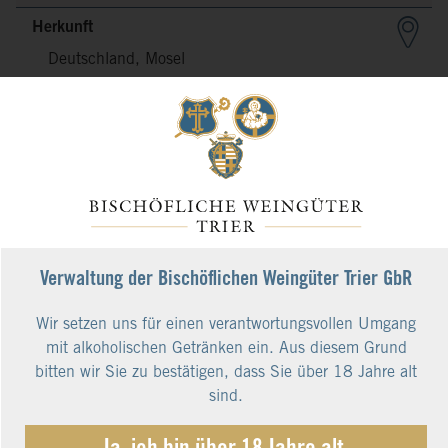
Herkunft
Deutschland, Mosel
Weinlage
Schieferverwitterungsböden der Saar und der
Mittelmosel
Weinbau
Jahrhunderte Erfahrung im Weinbau, früher wie
heute sehr viel Handarbeit von Menschen mit
Verwaltung der Bischöflichen Weingüter Trier GbR
Gefühl fürNatur, Boden, Wetter, Rebe und
Riesling. Das Ergebnis: Erstklassige Weine mit
Wir setzen uns für einen verantwortungsvollen Umgang
Qualität und Stil!
mit alkoholischen Getränken ein. Aus diesem Grund
Vinifikation
bitten wir Sie zu bestätigen, dass Sie über 18 Jahre alt
sind.
Schonender Ausbau im Edelstahltank bei
kontrollierter Gärtemperatur. Abstich nach einem
mehrmonatigen Hefelager.