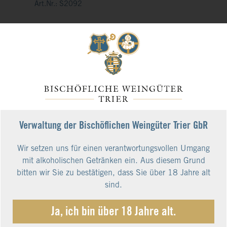
Art.Nr.: S2092
Ein Obstgarten für die Sinne: Schon beim
Ausschenken verzaubert der trockene 2024er
Erdener Riesling die Nase mit seinen frischen
Fruchtaromen, die von einer präzisen Mineralität
ausbalanciert werden – typisch Mittelmosel. Der
trockene 2023er Wiltinger Riesling zeigt die Saar
in Hochform: Der Duft von Mandarinen und
130,80 €
Ananas kontrastiert mit der feinen Schieferwürze
115,00 €*
– aufregend lebendig.
Verwaltung der Bischöflichen Weingüter Trier GbR
12,75 € pro Liter
inkl. 19% MwSt.
kostenloser Versand
Wir setzen uns für einen verantwortungsvollen Umgang
mit alkoholischen Getränken ein. Aus diesem Grund
bitten wir Sie zu bestätigen, dass Sie über 18 Jahre alt
sind.
Ja, ich bin über 18 Jahre alt.