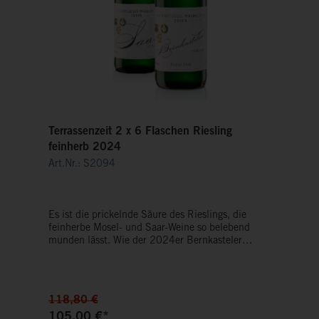
Terrassenzeit 2 x 6 Flaschen Riesling
feinherb 2024
Art.Nr.: S2094
Es ist die prickelnde Säure des Rieslings, die
feinherbe Mosel- und Saar-Weine so belebend
munden lässt. Wie der 2024er Bernkasteler
Riesling, der mit seinen Kräuternoten und
reichlich Schmelz Schluck für Schluck animiert.
Der 2024er SAAR Riesling bringt salzige
Schiefernoten, eine elegante Fruchtsüße und eine
118,80 €
zupackende Säure zusammen – Gegensätze
105,00 €*
köstlich vereint.