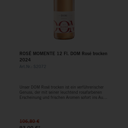
ROSÉ MOMENTE 12 Fl. DOM Rosé trocken
2024
Art.Nr.: S2072
Unser DOM Rosé trocken ist ein verführerischer
Genuss, der mit seiner leuchtend rosafarbenen
Erscheinung und frischen Aromen sofort ins Auge
fällt. Im Duft vereint er die lebendige Frische von
sommerlichen Beeren mit einer feinen, floralen
Note. Am Gaumen zeigt er sich leicht, spritzig und
wunderbar harmonisch, mit einer feinen
106,80 €
Fruchtsüße und einer erfrischenden Säure.