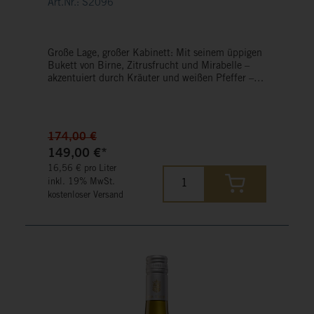
Art.Nr.: S2096
Große Lage, großer Kabinett: Mit seinem üppigen
Bukett von Birne, Zitrusfrucht und Mirabelle –
akzentuiert durch Kräuter und weißen Pfeffer –
wird der 2024er Graacher Himmelreich seinem
Lagennamen gerecht. Nicht minder himmlisch:
der 2022er Ayler Kupp Riesling der Saar, bei dem
sich Pfirsich, Ananas, rote Johannisbeere und
174,00 €
Limette spielerisch entfalten – ein Festival der
149,00 €*
Finesse.
16,56 € pro Liter
inkl. 19% MwSt.
kostenloser Versand