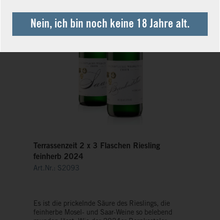
Nein, ich bin noch keine 18 Jahre alt.
Terrassenzeit 2 x 3 Flaschen Riesling
feinherb 2024
Art.Nr.: S2093
Es ist die prickelnde Säure des Rieslings, die
feinherbe Mosel- und Saar-Weine so belebend