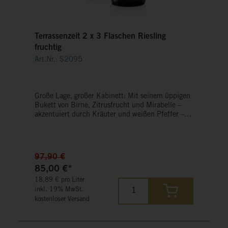
Terrassenzeit 2 x 3 Flaschen Riesling
fruchtig
Art.Nr.: S2095
Große Lage, großer Kabinett: Mit seinem üppigen
Bukett von Birne, Zitrusfrucht und Mirabelle –
akzentuiert durch Kräuter und weißen Pfeffer –
wird der 2024er Graacher Himmelreich seinem
Lagennamen gerecht. Nicht minder himmlisch:
der 2022er Ayler Kupp Riesling der Saar, bei dem
sich Pfirsich, Ananas, rote Johannisbeere und
97,90 €
Limette spielerisch entfalten – ein Festival der
85,00 €*
Finesse.
18,89 € pro Liter
inkl. 19% MwSt.
kostenloser Versand