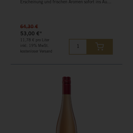
Erscheinung und frischen Aromen sofort ins Auge
fällt. Im Duft vereint er die lebendige Frische von
sommerlichen Beeren mit einer feinen, floralen
Note. Am Gaumen zeigt er sich leicht, spritzig und
wunderbar harmonisch, mit einer feinen
64,30 €
Fruchtsüße und einer erfrischenden Säure.
53,00 €*
11,78 € pro Liter
inkl. 19% MwSt.
kostenloser Versand