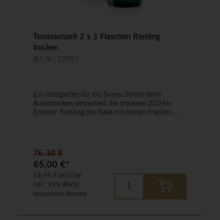
Terrassenzeit 2 x 3 Flaschen Riesling
trocken
Art.Nr.: S2091
Ein Obstgarten für die Sinne: Schon beim
Ausschenken verzaubert der trockene 2024er
Erdener Riesling die Nase mit seinen frischen
Fruchtaromen, die von einer präzisen Mineralität
ausbalanciert werden – typisch Mittelmosel. Der
trockene 2023er Wiltinger Riesling zeigt die Saar
in Hochform: Der Duft von Mandarinen und
76,30 €
Ananas kontrastiert mit der feinen Schieferwürze
65,00 €*
– aufregend lebendig.
14,44 € pro Liter
inkl. 19% MwSt.
kostenloser Versand